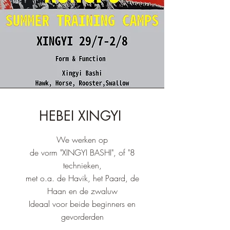
HEBEI XINGYI
We werken op
de vorm "XINGYI BASHI", of "8
technieken,
met o.a. de Havik, het Paard, de
Haan en de zwaluw
Ideaal voor beide beginners en
gevorderden