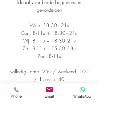
Ideaal voor beide beginners en
gevorderden
Woe: 18:30 - 21u
Don: 8-11u + 18:30 - 21u
Vrij: 8-11u + 18:30 -21u
Zat: 8-11u + 15:30 -18u
Zon: 8-11u
volledig kamp: 250 /
weekend: 100
/ 1 sessie: 40
Mogelijkheid om te overnachten aan
Phone
Email
WhatsApp
35/nacht
reserveer je plek via
johan@thunderkungfu.be
of
0456691387