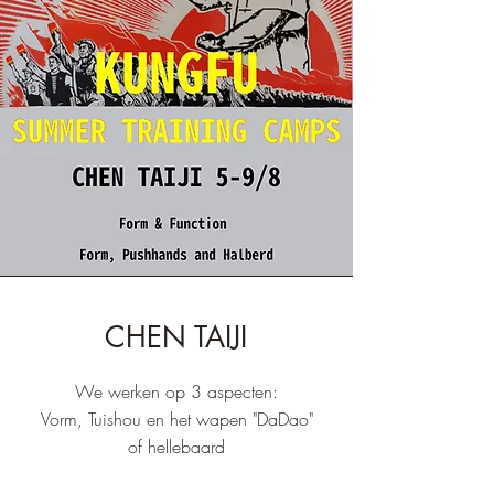
CHEN TAIJI
We werken op 3 aspecten:
Vorm, Tuishou en het wapen "DaDao"
of hellebaard