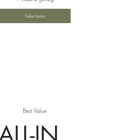
Selecteren
Best Value
ALL-IN