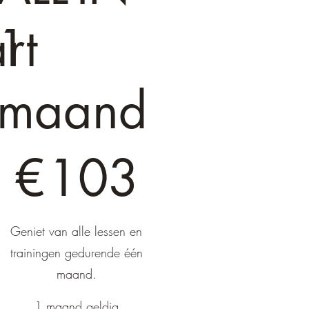
rt
1
maand
 103
€
103
Geniet van alle lessen en
trainingen gedurende één
maand.
1 maand geldig