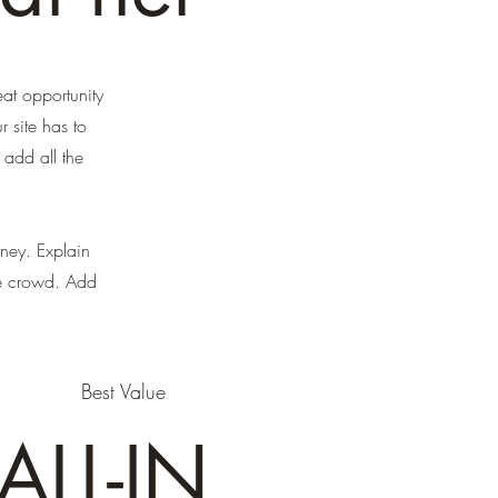
eat opportunity
 site has to
 add all the
rney. Explain
he crowd. Add
Best Value
ALL-IN