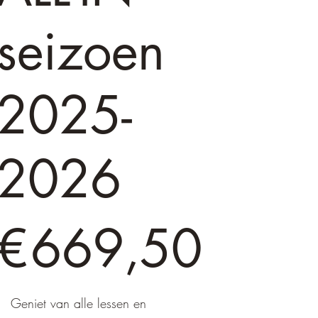
seizoen
2025-
2026
 669,50
€
669,50
Geniet van alle lessen en