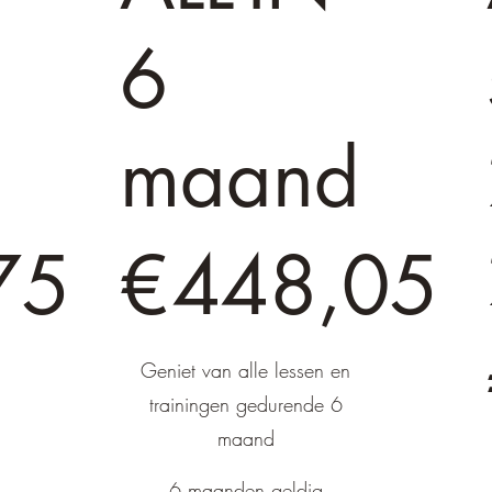
6
d
maand
€ 448,05
75
€
448,05
€
Geniet van alle lessen en
trainingen gedurende 6
maand
6 maanden geldig