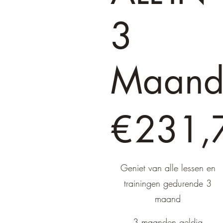
3
Maan
€ 231,75
€
231,
Geniet van alle lessen en
trainingen gedurende 3
maand
3 maanden geldig