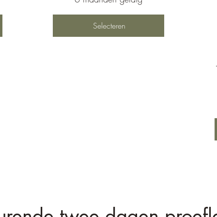
Selecteren
urende twee dagen proefl