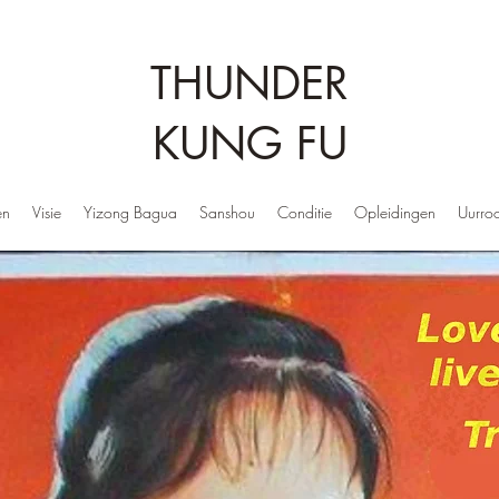
THUNDER
KUNG FU
en
Visie
Yizong Bagua
Sanshou
Conditie
Opleidingen
Uurroo