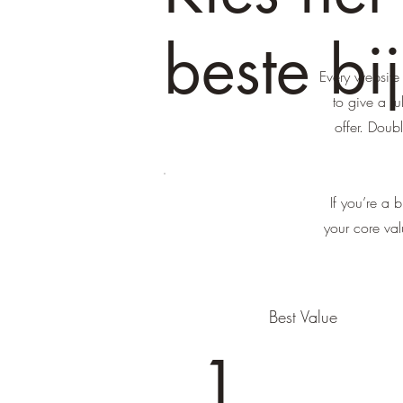
beste bi
Every website 
to give a f
offer. Doub
If you’re a 
your core va
Best Value
1