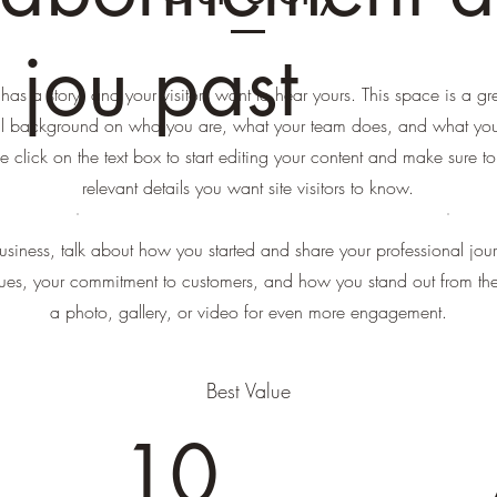
j jou past
has a story, and your visitors want to hear yours. This space is a gr
ull background on who you are, what your team does, and what your
le click on the text box to start editing your content and make sure to
relevant details you want site visitors to know.
business, talk about how you started and share your professional jou
lues, your commitment to customers, and how you stand out from t
a photo, gallery, or video for even more engagement.
Best Value
10