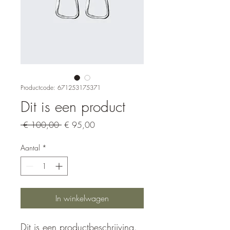
Productcode: 671253175371
Dit is een product
Normale
Verkoopprijs
 € 100,00 
€ 95,00
prijs
Aantal
*
In winkelwagen
Dit is een productbeschrijving. 